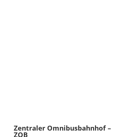
Veränderung zu begrüßen.
Die Innenstädte werden sich in den nächsten Jahren
so oder so verändern. Wenn wir es richtig steuern
werden sie vielseitiger und lebenswerter, zu
Identifikationsorten einer vielfältigen
Stadtgesellschaft. Es wird sicherlich wieder mehr
gewohnt in der Innenstadt und es gibt vielleicht ein
größeres Angebot an Orten wo Menschen
zusammenkommen, zusammen arbeiten, Kultur
genießen und auch einkaufen.
Zentraler Omnibusbahnhof –
ZOB