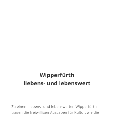
Notwendigkeit muss sich auch bei der
Ressourcenverteilung der Verwaltung
wiederspiegeln. Eine „Aufwertung“ des KUNA ist
erforderlich, die erforderlichen Ressourcen müssen
geschaffen werden.
Wipperfürth
liebens- und lebenswert
Zu einem liebens- und lebenswerten Wipperfürth
tragen die freiwilligen Ausgaben für Kultur, wie die