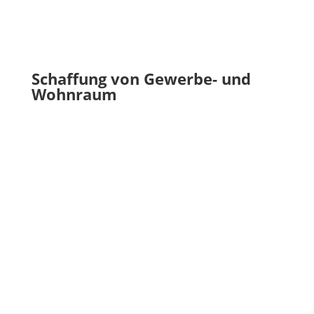
Schaffung von Gewerbe- und
Wohnraum
Gerade in Zeiten des demographischen Wandels, der
älter werdenden Bevölkerung und sinkenden
Einwohnerzahlen sind der Erhalt und die Schaffung
neuer Arbeitsplätze in Wipperfürth und somit auch
die Schaffung neuer Gewerbeflächen von
besonderer Bedeutung. Zusätzliches Gewerbe
erhöht die Steuereinahmen, bringt Arbeitsplätze,
erhöht die Kaufkraft in Wipperfürth; erfordert aber
auch entsprechenden Wohnraum.
Die Akquirierung neuer Gewerbeflächen stellt sich
sehr schwierig dar. Positiv ist festzuhalten, dass es