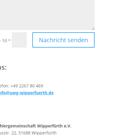
Nachricht senden
=
+ 10
ns:
efon: +49 2267 80 469
nfo@uwg-wipperfuerth.de
lergemeinschaft Wipperfürth e.V.
usstr. 22, 51688 Wipperfürth