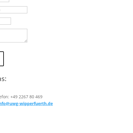
ns:
efon: +49 2267 80 469
nfo@uwg-wipperfuerth.de