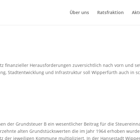
Über uns
Ratsfraktion
Akt
otz finanzieller Herausforderungen zuversichtlich nach vorn und s
ung, Stadtentwicklung und Infrastruktur soll Wipperfürth auch in 
n der Grundsteuer B ein wesentlicher Beitrag für die Steuerei
rzehnte alten Grundstückswerten die im Jahr 1964 erhoben wurden
 der jeweiligen Kommune multipliziert. In der Hansestadt Wipper